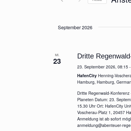
e
a
D
S
a
c
n
t
h
September 2026
s
u
l
m
ü
t
w
s
ä
s
a
Dritte Regenwald
MI.
23
h
e
l
23. September 2026, 08:15
l
l
e
w
HafenCity
Henning-Voschera
t
Hamburg, Hamburg, Germa
n
o
.
u
r
Dritte Regenwald-Konferenz 
t
Planeten Datum: 23. Septemb
n
e
15.30 Uhr Ort: HafenCity Uni
i
Voscherau-Platz 1, 20457 
g
Anmeldung ist ab sofort mögl
n
anmeldung@abenteuer-rege
e
g