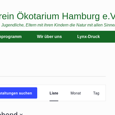
rein Ökotarium Hamburg e.V
 Jugendliche, Eltern mit ihren Kindern die Natur mit allen Sinne
enprogramm
Wir über uns
Lynx-Druck
V
staltungen suchen
Liste
Monat
Tag
e
r
ehend