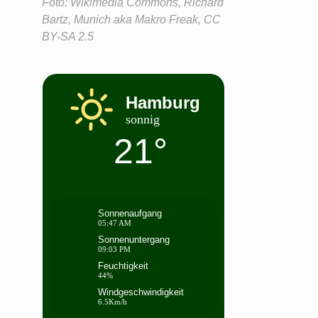
Foto: Wikimedia Commons, Richard
Bartz, Munich aka Makro Freak, CC
BY-SA 2.5
Hamburg
sonnig
21°
Sonnenaufgang
05:47 AM
Sonnenuntergang
09:03 PM
Feuchtigkeit
44%
Windgeschwindigkeit
6.5Km/h