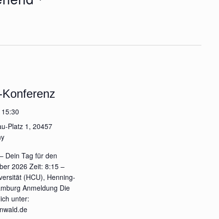
a
n
s
t
a
-Konferenz
l
-
15:30
t
u-Platz 1, 20457
u
ny
n
– Dein Tag für den
er 2026 Zeit: 8:15 –
g
versität (HCU), Henning-
Hamburg Anmeldung Die
A
ich unter:
nwald.de
n